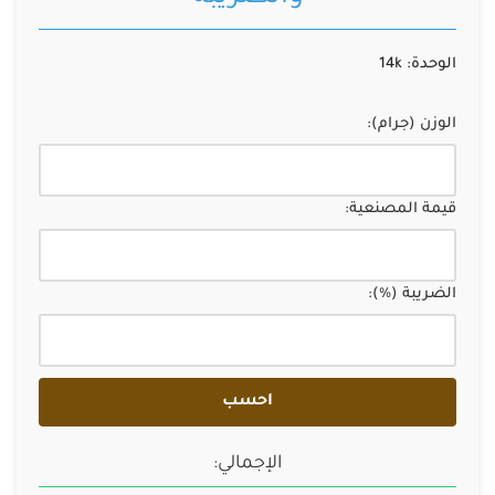
الوحدة: 14k
الوزن (جرام):
قيمة المصنعية:
الضريبة (%):
احسب
الإجمالي: